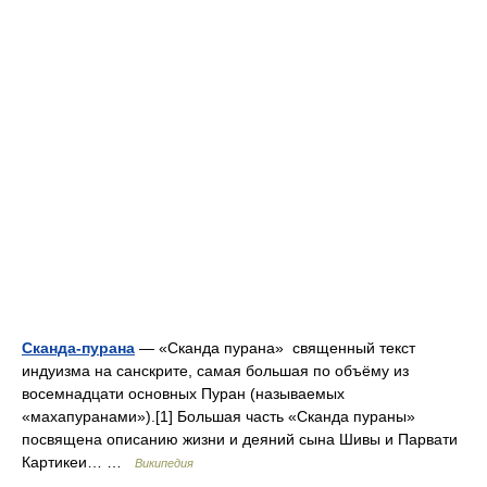
Сканда-пурана
— «Сканда пурана» священный текст
индуизма на санскрите, самая большая по объёму из
восемнадцати основных Пуран (называемых
«махапуранами»).[1] Большая часть «Сканда пураны»
посвящена описанию жизни и деяний сына Шивы и Парвати
Картикеи… …
Википедия