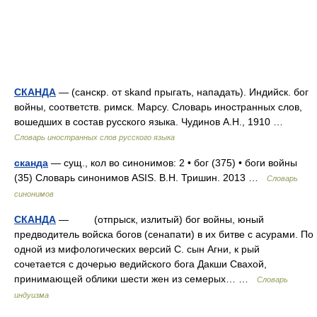
СКАНДА
— (санскр. от skand прыгать, нападать). Индийск. бог
войны, соответств. римск. Марсу. Словарь иностранных слов,
вошедших в состав русского языка. Чудинов А.Н., 1910 …
Словарь иностранных слов русского языка
сканда
— сущ., кол во синонимов: 2 • бог (375) • боги войны
(35) Словарь синонимов ASIS. В.Н. Тришин. 2013 …
Словарь
синонимов
СКАНДА
— (отпрыск, излитый) бог войны, юный
предводитель войска богов (сенапати) в их битве с асурами. По
одной из мифологических версий С. сын Агни, к рый
сочетается с дочерью ведийского бога Дакши Свахой,
принимающей облики шести жен из семерых… …
Словарь
индуизма