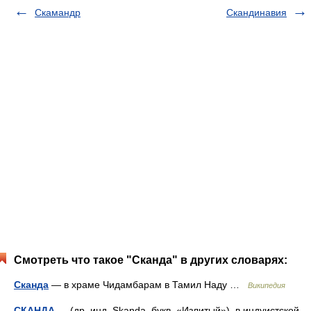
Скамандр
Скандинавия
Смотреть что такое "Сканда" в других словарях:
Сканда
— в храме Чидамбарам в Тамил Наду …
Википедия
СКАНДА
— (др. инд. Skanda, букв. «Излитый»), в индуистской