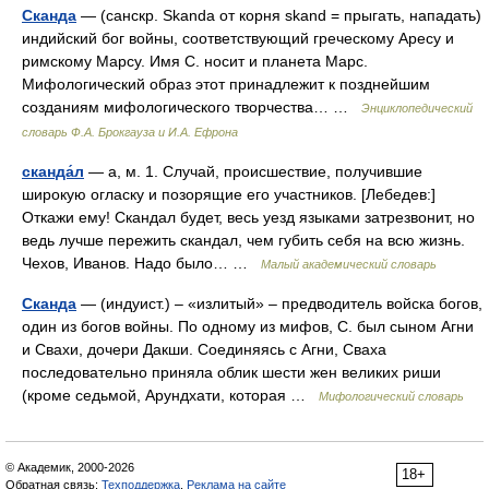
Сканда
— (санскр. Skanda от корня skand = прыгать, нападать)
индийский бог войны, соответствующий греческому Аресу и
римскому Марсу. Имя С. носит и планета Марс.
Мифологический образ этот принадлежит к позднейшим
созданиям мифологического творчества… …
Энциклопедический
словарь Ф.А. Брокгауза и И.А. Ефрона
сканда́л
— а, м. 1. Случай, происшествие, получившие
широкую огласку и позорящие его участников. [Лебедев:]
Откажи ему! Скандал будет, весь уезд языками затрезвонит, но
ведь лучше пережить скандал, чем губить себя на всю жизнь.
Чехов, Иванов. Надо было… …
Малый академический словарь
Сканда
— (индуист.) – «излитый» – предводитель войска богов,
один из богов войны. По одному из мифов, С. был сыном Агни
и Свахи, дочери Дакши. Соединяясь с Агни, Сваха
последовательно приняла облик шести жен великих риши
(кроме седьмой, Арундхати, которая …
Мифологический словарь
© Академик, 2000-2026
18+
Обратная связь:
Техподдержка
,
Реклама на сайте